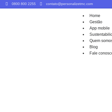
0800 800 2255
contato@personalizetmc.com
Home
Gestão
App mobile
Sustentabili
Quem somo
Blog
Fale conosc