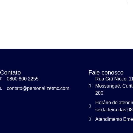
DOS EM VIAGENS CORPORATIVAS
IZAÇÃO AÉREA E SEUS BENEFÍCIOS
Contato
Fale conosco
0800 800 2255
Rua Grã Nicco, 11
Mossunguê, Curit
contato@personalizetmc.com
200
Horário de atend
sexta-feira das 0
Atendimento Eme