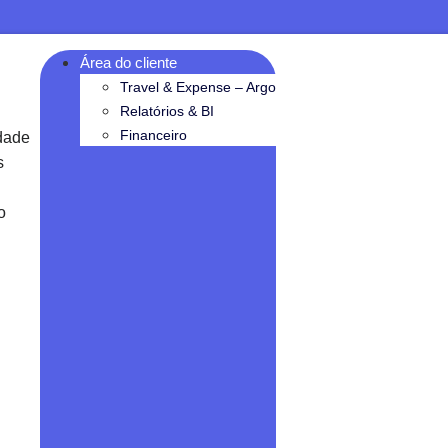
Área do cliente
Travel & Expense – Argo
Relatórios & BI
Financeiro
dade
s
o