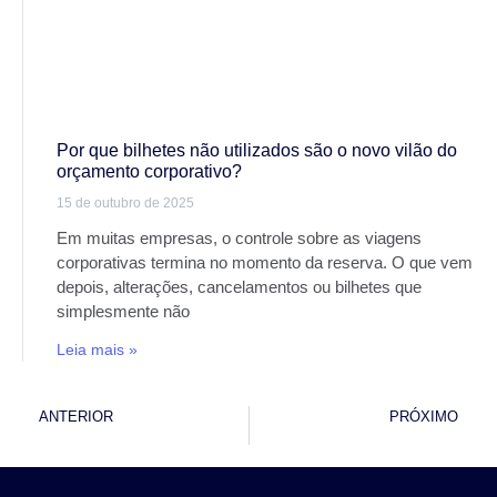
Por que bilhetes não utilizados são o novo vilão do
orçamento corporativo?
15 de outubro de 2025
Em muitas empresas, o controle sobre as viagens
corporativas termina no momento da reserva. O que vem
depois, alterações, cancelamentos ou bilhetes que
simplesmente não
Leia mais »
ANTERIOR
PRÓXIMO
Revolucione suas Viagens Corporativas: Maximize Economia, Eficiência e Satisfação com a Personalize TMC
Descubra o Futuro das Viagens Corporativas: Baixe Nosso E-Book Exclusivo